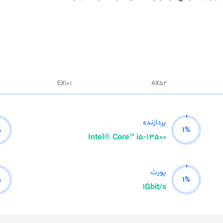
EX101
AX52
پردازنده
%
1
%
Intel® Core™ i5-13500
پورت
%
1
%
1Gbit/s