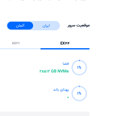
موقعیت سرور
ایران
آلمان
EX44
AX42
فضا
1
%
2x512 GB NVMe
پهنای باند
1
%
0