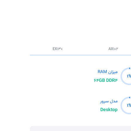
EX130
AX102
میزان RAM
1
64GB DDR4
مدل سرور
1
Desktop