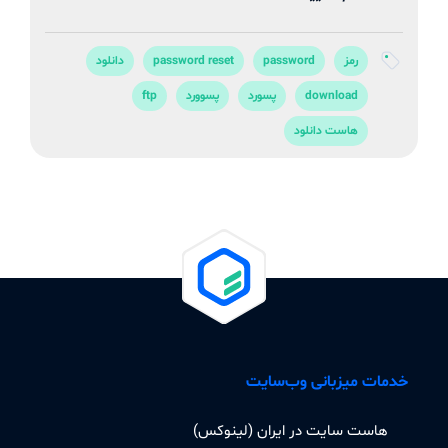
رمز
password
password reset
دانلود
download
پسورد
پسوورد
ftp
هاست دانلود
خدمات میزبانی وب‌سایت
هاست سایت در ایران (لینوکس)