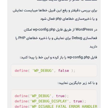
برای بررسی دقیقتر و رفع این قبیل خطاها میبایست نمایش
و یا ذخیره‌سازی خطاهای php فعال شود
در WordPress از طریق فایل wp-config.php امکان
فعالسازی Debug برای نمایش و یا ذخیره خطاهای PHP را
دارید
فایل wp-config.php را باز کرده و این خط را پیدا کنید:
کپی
define
(
'WP_DEBUG'
,
false
)
;
و با کد زیر جایگزین نمایید:
کپی
define
(
'WP_DEBUG'
,
true
)
;
define
(
'WP_DEBUG_DISPLAY'
,
true
)
;
define
(
'WP_DISABLE_FATAL_ERROR_HANDLER'
,
tr