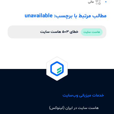
مالی
مطالب مرتبط با برچسب: unavailable
خطای 503 هاست سایت
هاست سایت
خدمات میزبانی وب‌سایت
هاست سایت در ایران (لینوکس)